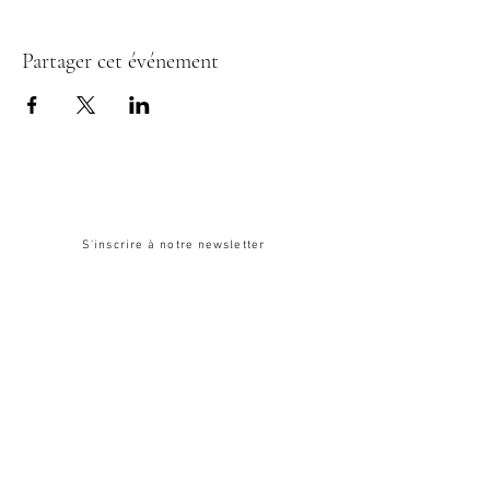
Partager cet événement
Pour suivre toute notre actualité :
S'inscrire à notre newsletter
Contact
agirrendheureux@gmail.com
6 sente des Sablons, à Andrésy