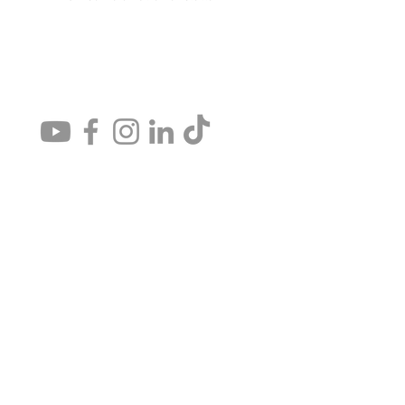
Contact
agirrendheureux@gmail.com
6 sente des Sablons, à Andrésy
À 5 mn à pied de la gare d'Andrésy
(Ligne J Paris Saint-Lazare - Mantes-la-Jolie via Conflans)
Parking vélo & auto
NOS HORAIRES D'OUVERTURE
RESSOURCERIE
BOUTIQUE
& CAFÉCITÉ : Mercredi, samedi,
dimanche 14h-18h
RESSOURCERIE
COLLECTE
: Mercredi & samedi 14h-18h
STATION VÉLO : Samedi​
14h-18h
Toutes les réponses à vos questions sur la ressourcerie ici